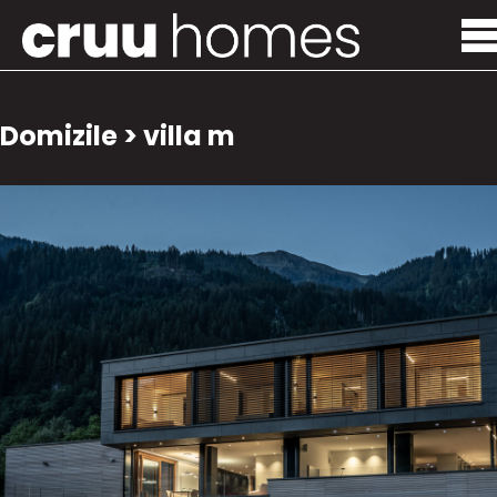
Domizile
>
villa m